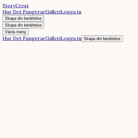
StoryCrest
Hur Det Fungerar
Galleri
Logga in
Skapa din berättelse
Skapa din berättelse
Växla meny
Hur Det Fungerar
Galleri
Logga in
Skapa din berättelse