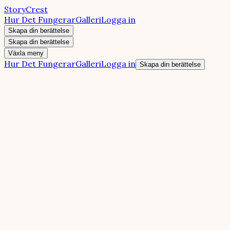
StoryCrest
Hur Det Fungerar
Galleri
Logga in
Skapa din berättelse
Skapa din berättelse
Växla meny
Hur Det Fungerar
Galleri
Logga in
Skapa din berättelse