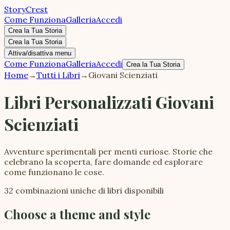
StoryCrest
Come Funziona
Galleria
Accedi
Crea la Tua Storia
Crea la Tua Storia
Attiva/disattiva menu
Come Funziona
Galleria
Accedi
Crea la Tua Storia
Home
→
Tutti i Libri
→
Giovani Scienziati
Libri Personalizzati Giovani
Scienziati
Avventure sperimentali per menti curiose. Storie che
celebrano la scoperta, fare domande ed esplorare
come funzionano le cose.
32 combinazioni uniche di libri disponibili
Choose a theme and style