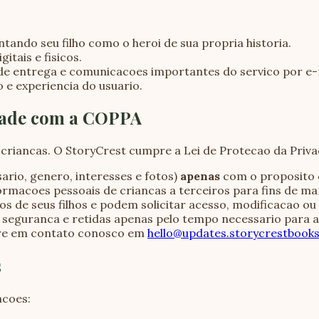
ntando seu filho como o heroi de sua propria historia.
tais e fisicos.
 de entrega e comunicacoes importantes do servico por e-
 e experiencia do usuario.
dade com a COPPA
iancas. O StoryCrest cumpre a Lei de Protecao da Privac
rio, genero, interesses e fotos)
apenas
com o proposito de
acoes pessoais de criancas a terceiros para fins de ma
dos de seus filhos e podem solicitar acesso, modificacao o
seguranca e retidas apenas pelo tempo necessario para a
ntre em contato conosco em
hello@updates.storycrestbook
s
acoes: