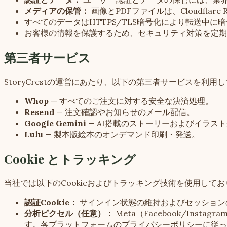
メディアの保管：
画像とPDFファイルは、Cloudflar
すべてのデータはHTTPS/TLS暗号化により転送中に
お客様の情報を保護するため、セキュリティ対策を定期
第三者サービス
StoryCrestの運営にあたり、以下の第三者サービスを
Whop
—
すべてのご注文に対する安全な決済処理。
Resend
—
注文確認やお知らせのメール配信。
Google Gemini
—
AI搭載のストーリーおよびイラス
Lulu
—
製本版絵本のオンデマンド印刷・発送。
Cookie とトラッキング
当社では以下のCookieおよびトラッキング技術を使用して
認証Cookie：
サインイン状態の維持およびセッションの
分析ピクセル（任意）：
Meta（Facebook/In
す。各プラットフォームのプライバシーポリシーに従っ